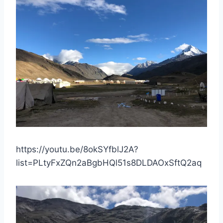
https://youtu.be/8okSYfblJ2A?
list=PLtyFxZQn2aBgbHQl51s8DLDAOxSftQ2aq