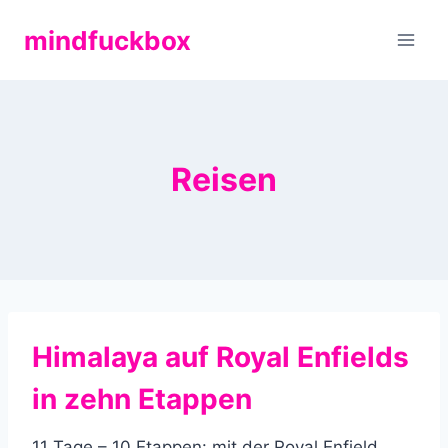
Zum
mindfuckbox
Inhalt
springen
Reisen
Himalaya auf Royal Enfields
in zehn Etappen
11 Tage – 10 Etappen: mit der Royal Enfield