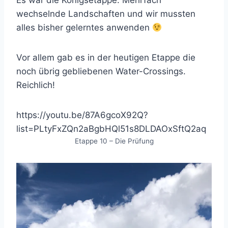
Es war die Königsetappe. Mehrfach
wechselnde Landschaften und wir mussten
alles bisher gelerntes anwenden
Vor allem gab es in der heutigen Etappe die
noch übrig gebliebenen Water-Crossings.
Reichlich!
https://youtu.be/87A6gcoX92Q?
list=PLtyFxZQn2aBgbHQl51s8DLDAOxSftQ2aq
Etappe 10 – Die Prüfung