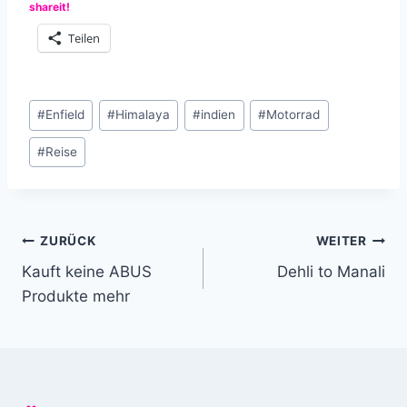
shareit!
Teilen
Schlagworte:
#
Enfield
#
Himalaya
#
indien
#
Motorrad
#
Reise
Beitragsnavigation
ZURÜCK
WEITER
Kauft keine ABUS
Dehli to Manali
Produkte mehr