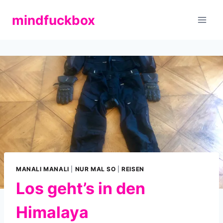
Zum
mindfuckbox
Inhalt
springen
MANALI MANALI
|
NUR MAL SO
|
REISEN
Los geht’s in den
Himalaya