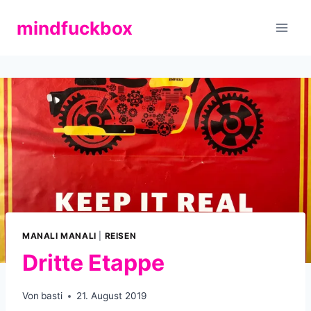
Zum
mindfuckbox
Inhalt
springen
MANALI MANALI
|
REISEN
Dritte Etappe
Von
basti
21. August 2019