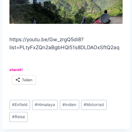
https://youtu.be/Gw_zrgQ5di8?
list=PLtyFxZQn2aBgbHQl51s8DLDAOxSftQ2aq
shareit!
Teilen
Schlagworte:
#
Enfield
#
Himalaya
#
indien
#
Motorrad
#
Reise