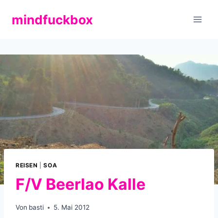
Zum
mindfuckbox
Inhalt
springen
REISEN
|
SOA
F/V Beerlao Kalle
Von
basti
5. Mai 2012