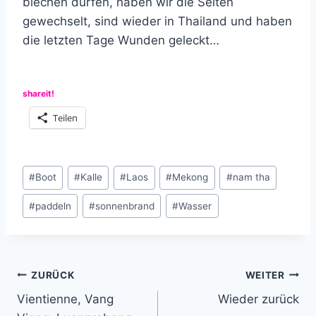
blechen durfen, haben wir die Seiten
gewechselt, sind wieder in Thailand und haben
die letzten Tage Wunden geleckt…
shareit!
Teilen
Schlagworte:
#
Boot
#
Kalle
#
Laos
#
Mekong
#
nam tha
#
paddeln
#
sonnenbrand
#
Wasser
Beitragsnavigation
ZURÜCK
WEITER
Vientienne, Vang
Wieder zurück