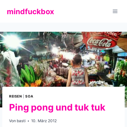
Zum
mindfuckbox
Inhalt
springen
REISEN
|
SOA
Ping pong und tuk tuk
Von
basti
10. März 2012