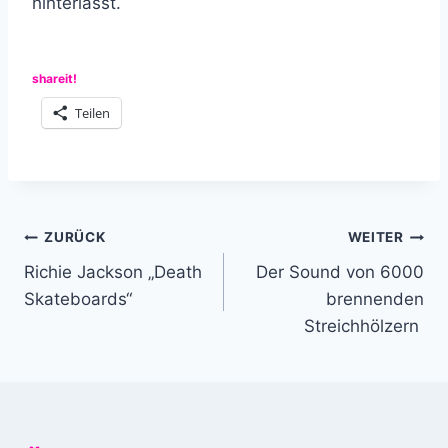
hinterlässt.
shareit!
Teilen
Beitragsnavigation
ZURÜCK
WEITER
Richie Jackson „Death
Der Sound von 6000
Skateboards“
brennenden
Streichhölzern