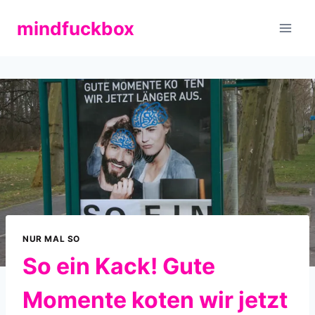
Zum
mindfuckbox
Inhalt
springen
NUR MAL SO
So ein Kack! Gute
Momente koten wir jetzt