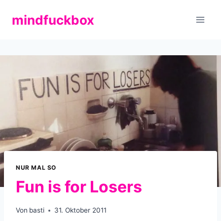
Zum
mindfuckbox
Inhalt
springen
NUR MAL SO
Fun is for Losers
Von
basti
31. Oktober 2011