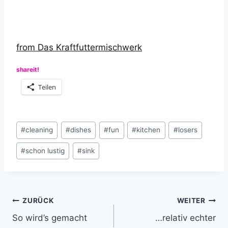
from Das Kraftfuttermischwerk
shareit!
Teilen
Schlagworte:
#
cleaning
#
dishes
#
fun
#
kitchen
#
losers
#
schon lustig
#
sink
Beitragsnavigation
ZURÜCK
WEITER
So wird’s gemacht
…relativ echter