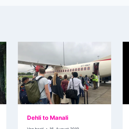
Dehli to Manali
Von
basti
16. August 2019