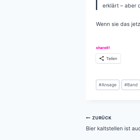
erklärt – aber 
Wenn sie das jetz
shareit!
Teilen
Schlagworte:
#
Ansage
#
Band
Beitragsnavi
ZURÜCK
Bier kaltstellen ist 