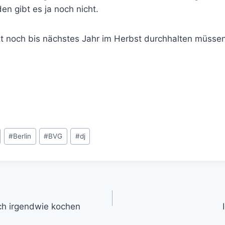
den gibt es ja noch nicht.
t noch bis nächstes Jahr im Herbst durchhalten müssen,
#
Berlin
#
BVG
#
dj
gation
auch irgendwie kochen