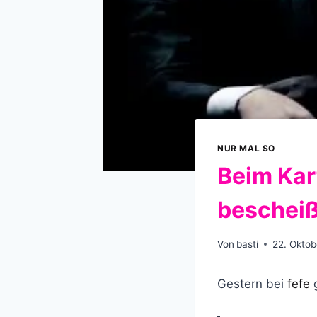
NUR MAL SO
Beim Kar
beschei
Von
basti
22. Oktob
Gestern bei
fefe
g