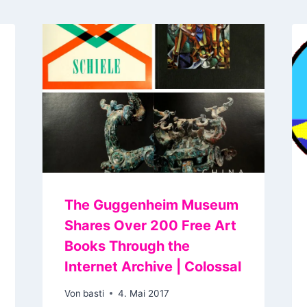
The Guggenheim Museum
Shares Over 200 Free Art
Books Through the
Internet Archive | Colossal
Von
basti
4. Mai 2017