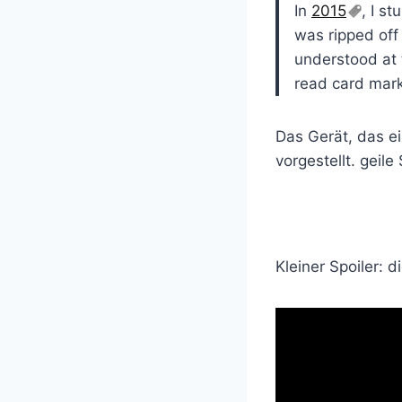
In
2015
, I s
was ripped off
understood at 
read card mark
Das Gerät, das e
vorgestellt. geile
Kleiner Spoiler: 