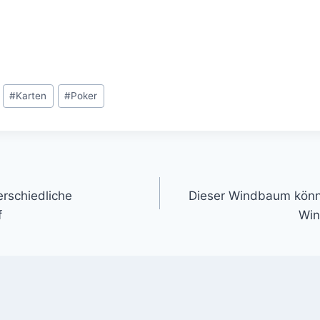
#
Karten
#
Poker
gation
rschiedliche
Dieser Windbaum könnt
f
Win