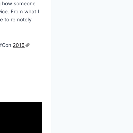
ing how someone
ice. From what I
le to remotely
efCon
2016