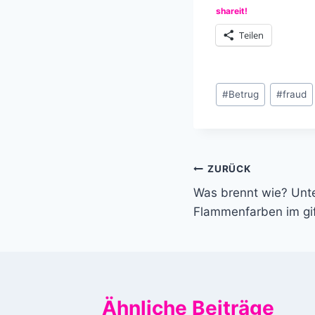
shareit!
Teilen
Schlagworte:
#
Betrug
#
fraud
Beitragsnavi
ZURÜCK
Was brennt wie? Unte
Flammenfarben im gi
Ähnliche Beiträge