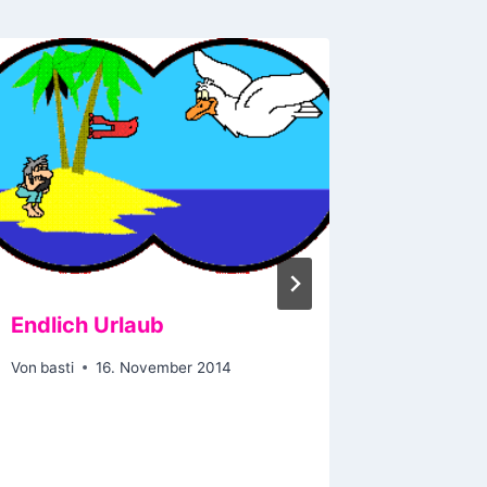
Endlich Urlaub
Vote Ju
Batman
Von
basti
16. November 2014
Von
basti