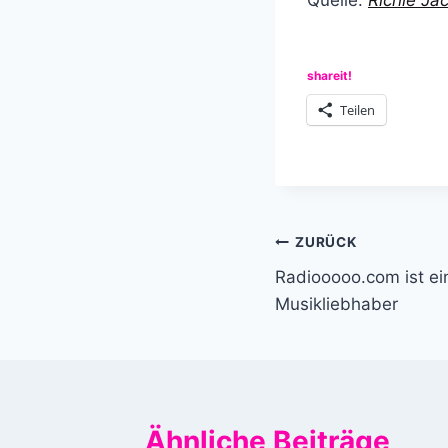
shareit!
Teilen
Beitragsnavi
ZURÜCK
Radiooooo.com ist ei
Musikliebhaber
Ähnliche Beiträge