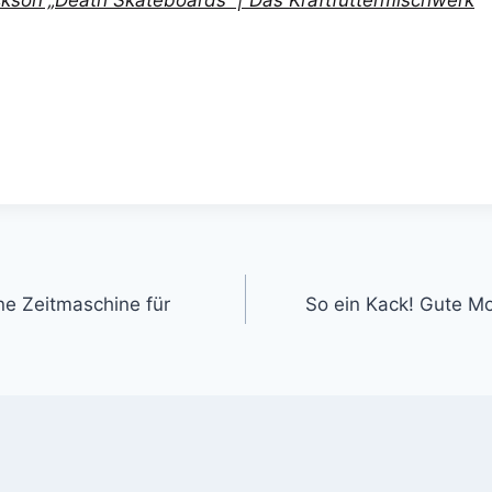
gation
ne Zeitmaschine für
So ein Kack! Gute Mo