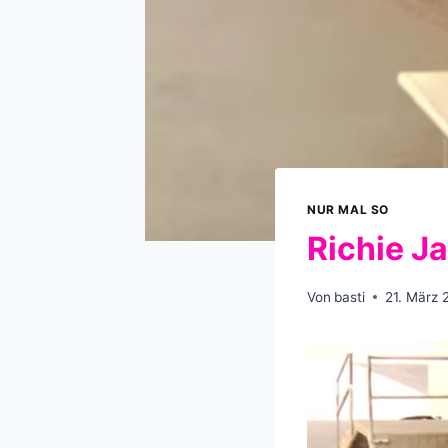
NUR MAL SO
Richie J
Von
basti
21. März 