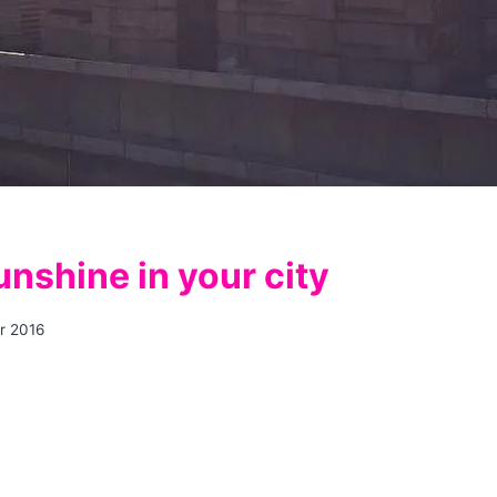
unshine in your city
r 2016