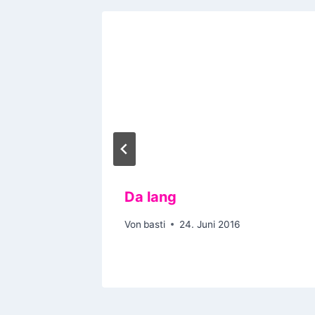
 House
Da lang
Von
basti
24. Juni 2016