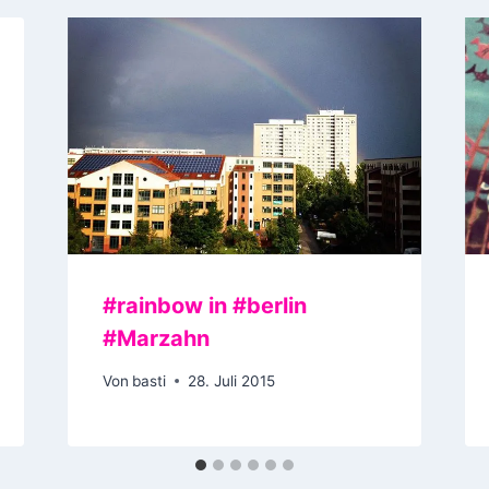
#rainbow in #berlin
#Marzahn
Von
basti
28. Juli 2015