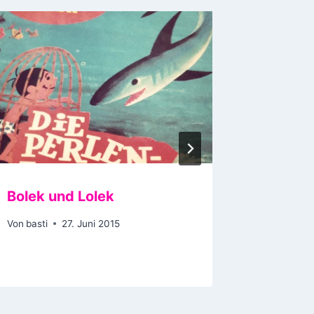
Bolek und Lolek
Nils we
Von
basti
27. Juni 2015
Von
basti