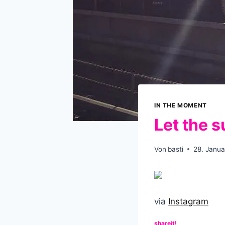
IN THE MOMENT
Let the s
Von
basti
28. Janua
via
Instagram
shareit!