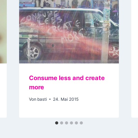
Consume less and create
more
Von
basti
24. Mai 2015