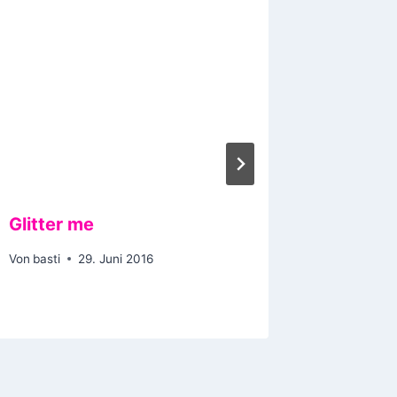
Glitter me
Stairw
Von
basti
29. Juni 2016
Von
basti