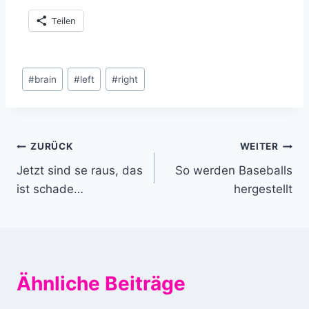
Teilen
Schlagworte:
#
brain
#
left
#
right
Beitragsnavigation
ZURÜCK
WEITER
Jetzt sind se raus, das
So werden Baseballs
ist schade…
hergestellt
Ähnliche Beiträge