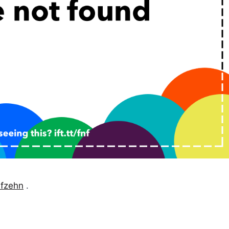
nfzehn
.