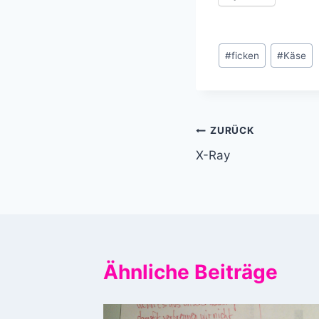
Schlagworte:
#
ficken
#
Käse
Beitragsnavi
ZURÜCK
X-Ray
Ähnliche Beiträge