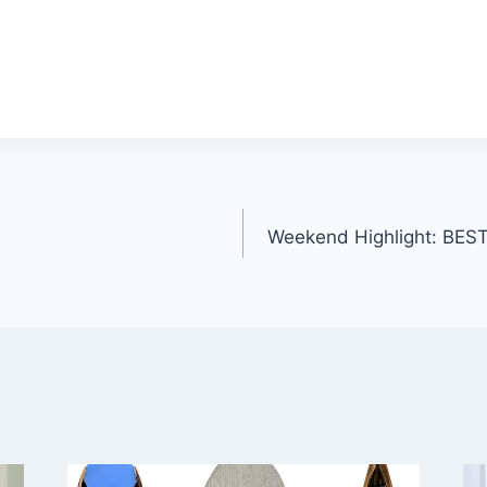
gation
Weekend Highlight: BE