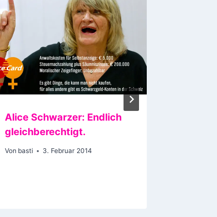
Alice Schwarzer: Endlich
Der Pos
gleichberechtigt.
Erster 
Wähler 
Von
basti
3. Februar 2014
zurück
Von
basti