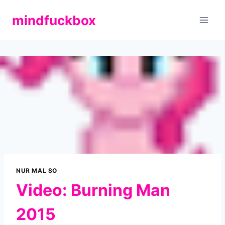
Zum
mindfuckbox
Inhalt
springen
NUR MAL SO
Video: Burning Man
2015