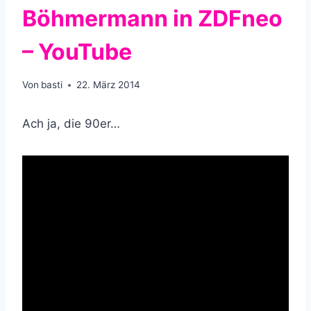
Böhmermann in ZDFneo
– YouTube
Von
basti
22. März 2014
Ach ja, die 90er…