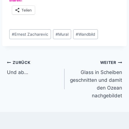
shareit!
Teilen
Schlagworte:
#
Ernest Zacharevic
#
Mural
#
Wandbild
Beitragsnavigation
ZURÜCK
WEITER
Und ab…
Glass in Scheiben
geschnitten und damit
den Ozean
nachgebildet