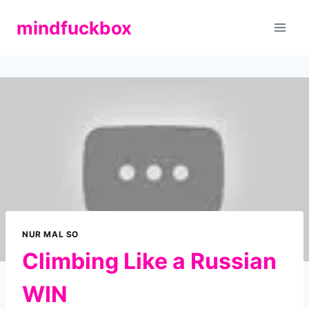
Zum
mindfuckbox
Inhalt
springen
NUR MAL SO
Climbing Like a Russian
WIN