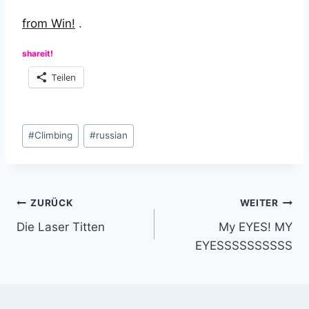
from Win!
.
shareit!
Teilen
Schlagworte:
#
Climbing
#
russian
Beitragsnavigation
ZURÜCK
WEITER
Die Laser Titten
My EYES! MY
EYESSSSSSSSSS