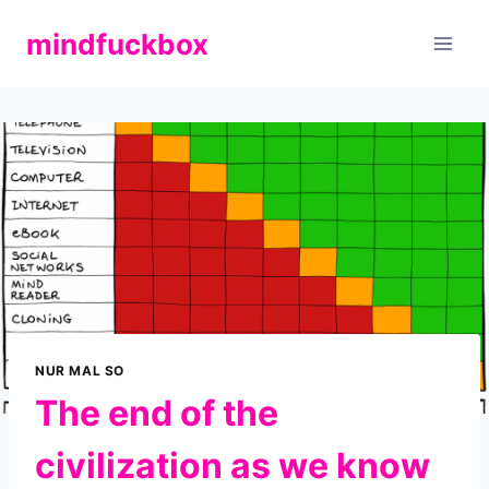
Zum
mindfuckbox
Inhalt
springen
NUR MAL SO
The end of the
civilization as we know