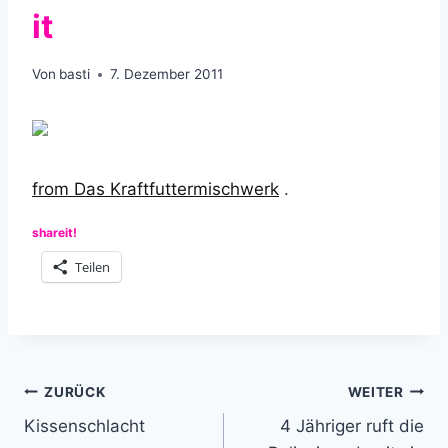
it
Von
basti
7. Dezember 2011
from Das Kraftfuttermischwerk
.
shareit!
Teilen
Beitragsnavigation
ZURÜCK
WEITER
Kissenschlacht
4 Jähriger ruft die