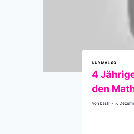
NUR MAL SO
4 Jährige
den Math
Von
basti
7. Dezem