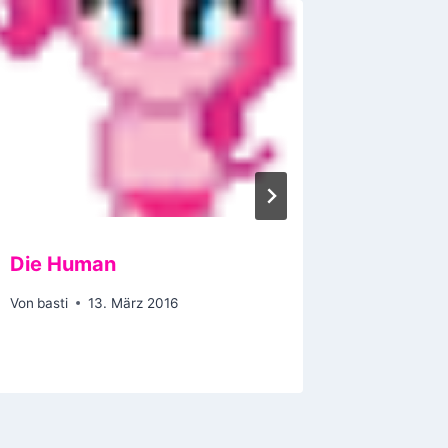
Die Human
Traffic
Von
basti
13. März 2016
Von
basti