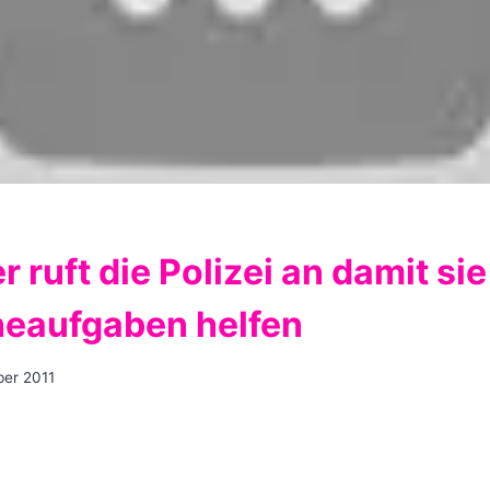
r ruft die Polizei an damit sie
eaufgaben helfen
ber 2011