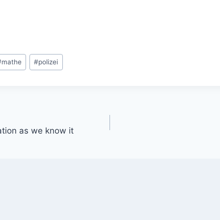
#
mathe
#
polizei
gation
zation as we know it