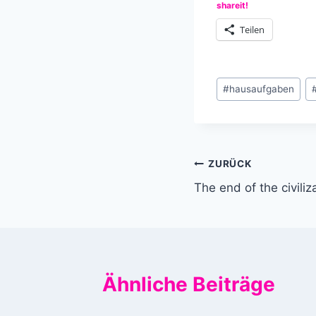
shareit!
Teilen
Schlagworte:
#
hausaufgaben
Beitragsnavi
ZURÜCK
The end of the civili
Ähnliche Beiträge