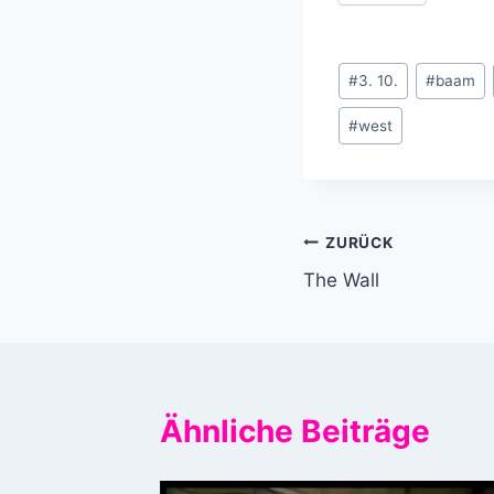
Schlagworte:
#
3. 10.
#
baam
#
west
Beitragsnavi
ZURÜCK
The Wall
Ähnliche Beiträge