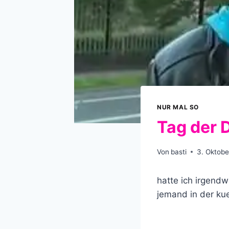
NUR MAL SO
Tag der 
Von
basti
3. Oktobe
hatte ich irgendw
jemand in der kue