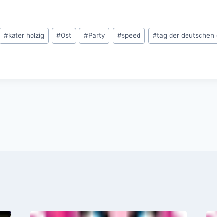
#
kater holzig
#
Ost
#
Party
#
speed
#
tag der deutschen 
gation