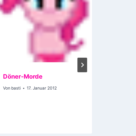
Döner-Morde
Vogels
identifi
Von
basti
17. Januar 2012
Von
basti