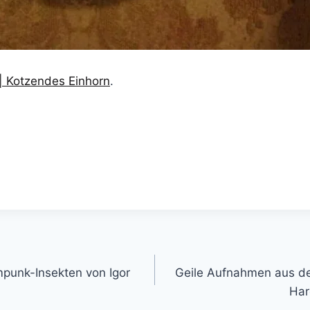
| Kotzendes Einhorn
.
gation
unk-Insekten von Igor
Geile Aufnahmen aus d
Har