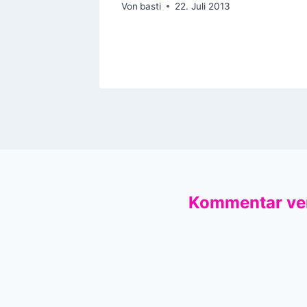
s a DJ“
Von
basti
22. Juli 2013
18
Kommentar ve