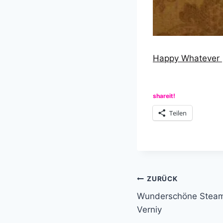
Happy Whatever 
shareit!
Teilen
Beitragsnavi
ZURÜCK
Wunderschöne Steamp
Verniy