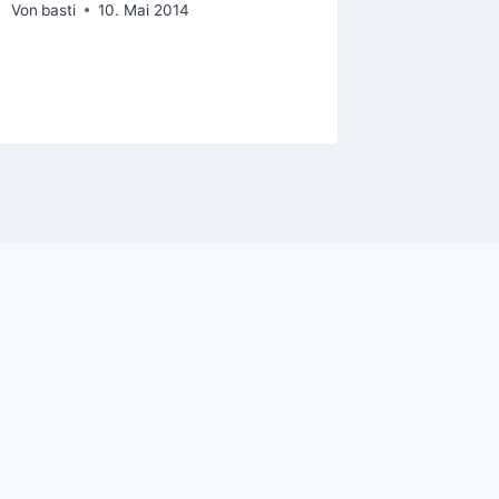
perform
Von
basti
10. Mai 2014
Openin
Von
basti