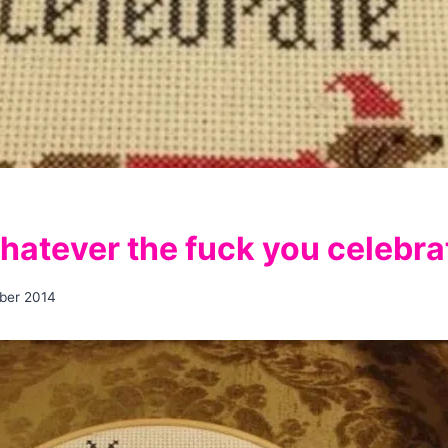
atever the fuck you celebra
ber 2014