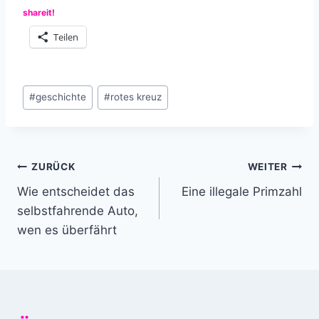
shareit!
Teilen
Schlagworte:
#
geschichte
#
rotes kreuz
Beitragsnavigation
ZURÜCK
WEITER
Wie entscheidet das
Eine illegale Primzahl
selbstfahrende Auto,
wen es überfährt