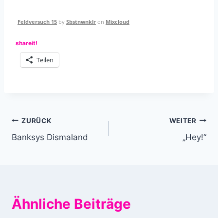
Feldversuch 15
by
Sbstnwnklr
on
Mixcloud
shareit!
Teilen
Beitragsnavigation
ZURÜCK
WEITER
Banksys Dismaland
„Hey!“
Ähnliche Beiträge