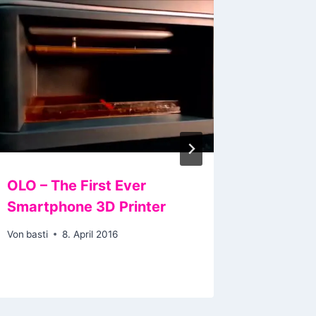
OLO – The First Ever
Die iso
Smartphone 3D Printer
Von
basti
Von
basti
8. April 2016