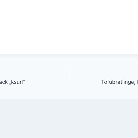
gation
ck „ksurl“
Tofubratlinge,