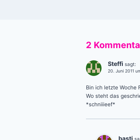
2 Kommenta
Steffi
sagt:
20. Juni 2011 u
Bin ich letzte Woche 
Wo steht das geschri
*schniiieef*
basti
sa