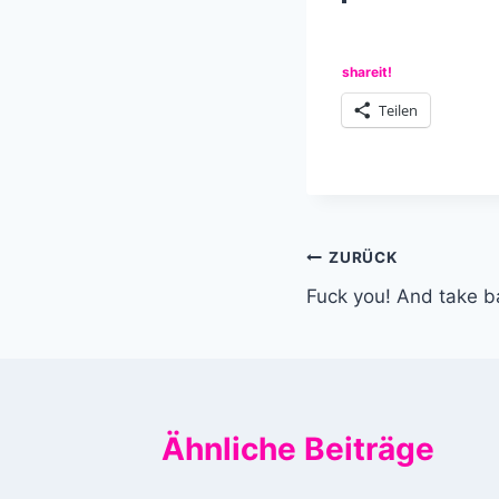
shareit!
Teilen
Beitragsnavi
ZURÜCK
Fuck you! And take ba
Ähnliche Beiträge