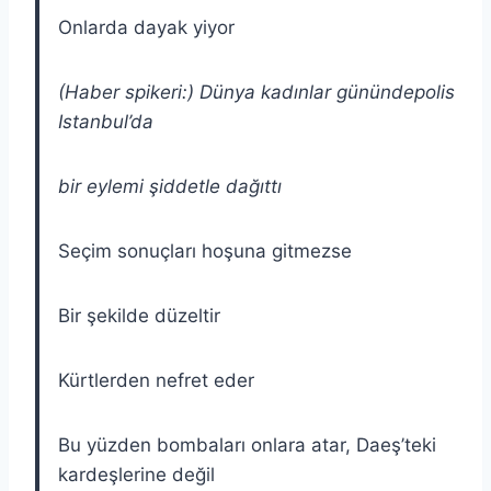
Onlarda dayak yiyor
(Haber spikeri:) Dünya kadınlar gününde
polis
Istanbul’da
bir eylemi şiddetle dağıttı
Seçim sonuçları hoşuna gitmezse
Bir şekilde düzeltir
Kürtlerden nefret eder
Bu yüzden bombaları onlara atar, Daeş’teki
kardeşlerine değil