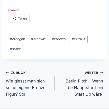
shareit!
Teilen
Schlagworte:
#
erdogan
#
erdowie
#
erdowo
#
extra 3
#
satire
Beitragsnavigation
ZURÜCK
WEITER
Wie giesst man sich
Berlin Pitch – Wenn
seine eigene Bronze-
die Hauptstadt ein
Figur? So!
Start Up wäre