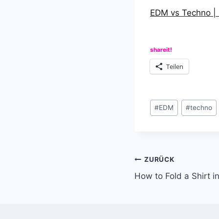
EDM vs Techno | 
shareit!
Teilen
Schlagworte:
#
EDM
#
techno
Beitragsnavi
ZURÜCK
How to Fold a Shirt 