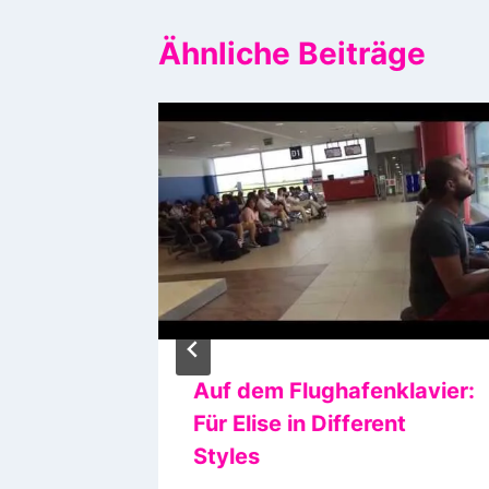
Ähnliche Beiträge
ter
Auf dem Flughafenklavier:
er und
Für Elise in Different
une
Styles