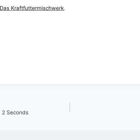
Das Kraftfuttermischwerk
.
gation
in 2 Seconds