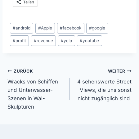
Teilen
Schlagworte:
#
android
#
Apple
#
facebook
#
google
#
profit
#
revenue
#
yelp
#
youtube
Beitragsnavigation
ZURÜCK
WEITER
Wracks von Schiffen
4 sehenswerte Street
und Unterwasser-
Views, die uns sonst
Szenen in Wal-
nicht zugänglich sind
Skulpturen