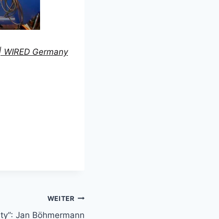
d | WIRED Germany
WEITER
uty“: Jan Böhmermann