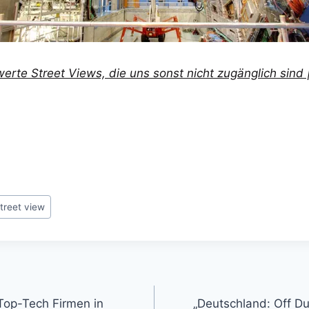
erte Street Views, die uns sonst nicht zugänglich sin
treet view
gation
 Top-Tech Firmen in
„Deutschland: Off D