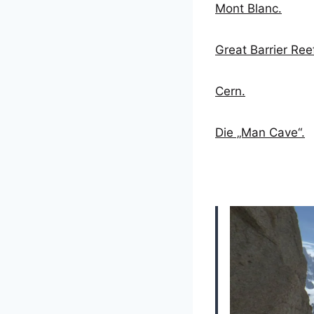
Mont Blanc.
Great Barrier Ree
Cern.
Die „Man Cave“.