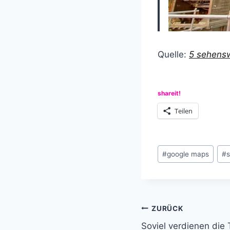
Quelle:
5 sehensw
shareit!
Teilen
Schlagworte:
#
google maps
#
s
Beitragsnavi
ZURÜCK
Soviel verdienen die