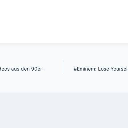
gation
deos aus den 90er-
#Eminem: Lose Yoursel