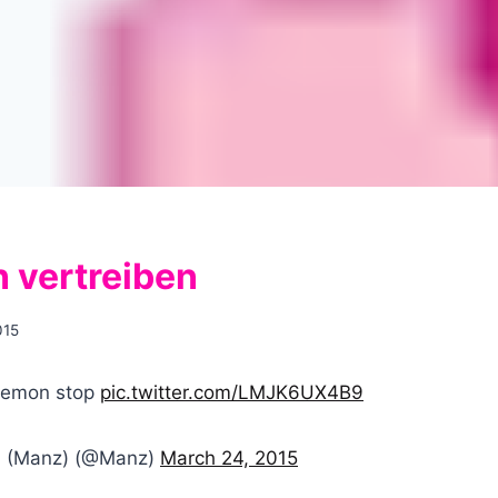
 vertreiben
015
daemon stop
pic.twitter.com/LMJK6UX4B9
 (Manz) (@Manz)
March 24, 2015