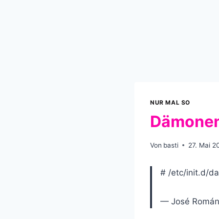
NUR MAL SO
Dämonen
Von
basti
27. Mai 2
# /etc/init.d/
— José Román