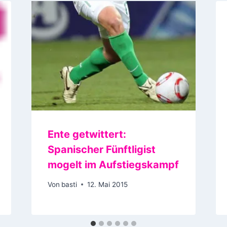
Ente getwittert:
Spanischer Fünftligist
mogelt im Aufstiegskampf
Von
basti
12. Mai 2015