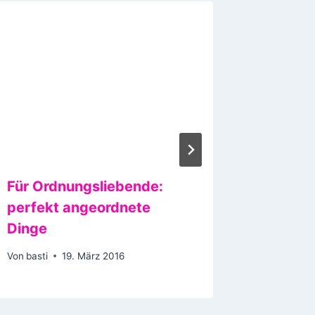
Für Ordnungsliebende:
Das Wo
perfekt angeordnete
selben
Dinge
Wert wi
Von
basti
19. März 2016
Von
basti