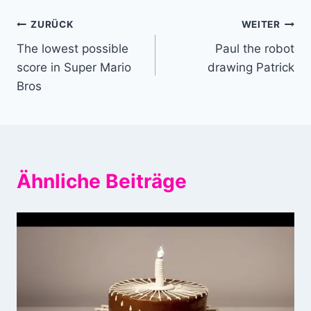
Beitragsnavigation
ZURÜCK
WEITER
The lowest possible
Paul the robot
score in Super Mario
drawing Patrick
Bros
Ähnliche Beiträge