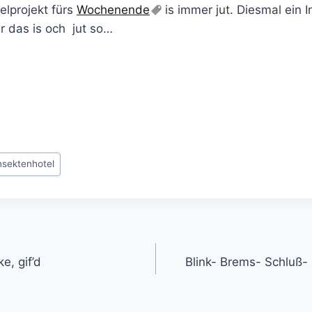
elprojekt fürs
Wochenende
is immer jut. Diesmal ein I
r das is och jut so…
nsektenhotel
gation
, gif’d
Blink- Brems- Schluß- 