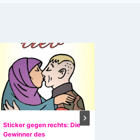
Sticker gegen rechts: Die
Dubste
Gewinner des
Kinder