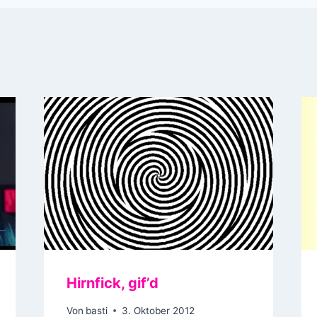
Hirnfick, gif’d
Von
basti
3. Oktober 2012