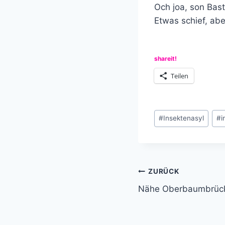
Och joa, son Bast
Etwas schief, abe
shareit!
Teilen
Schlagworte:
#
Insektenasyl
#
i
Beitragsnavi
ZURÜCK
Nähe Oberbaumbrücke