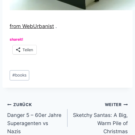
from WebUrbanist
.
shareit!
Teilen
Schlagworte:
#
books
Beitragsnavigation
ZURÜCK
WEITER
Danger 5 – 60er Jahre
Sketchy Santas: A Big,
Superagenten vs
Warm Pile of
Nazis
Christmas