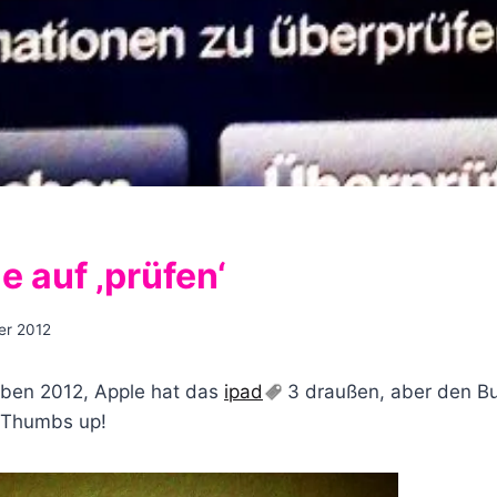
e auf ‚prüfen‘
er 2012
iben 2012, Apple hat das
ipad
3 draußen, aber den But
… Thumbs up!