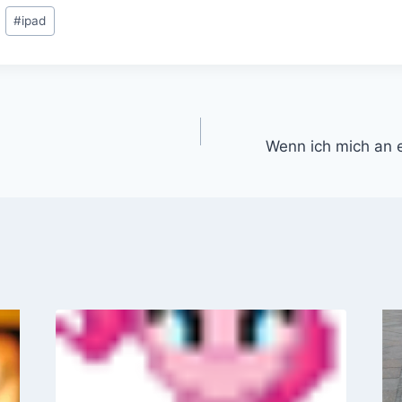
#
ipad
gation
Wenn ich mich an ei