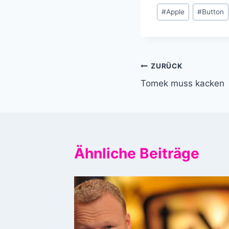
Schlagworte:
#
Apple
#
Button
Beitragsnavi
ZURÜCK
Tomek muss kacken
Ähnliche Beiträge