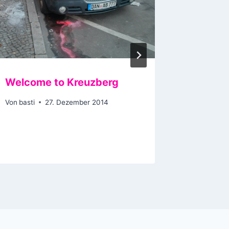
Welcome to Kreuzberg
Der So
brenne
Von
basti
27. Dezember 2014
Streich
Von
basti