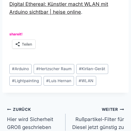
Digital Ethereal: Künstler macht WLAN mit
Arduino sichtbar | heise online
.
shareit!
Teilen
Schlagworte:
#
Arduino
#
Hertzscher Raum
#
Kirlian-Gerät
#
Lightpainting
#
Luis Hernan
#
WLAN
Beitragsnavigation
ZURÜCK
WEITER
Hier wird Sicherheit
Rußpartikel-Filter für
GROß geschrieben
Diesel jetzt günstig zu