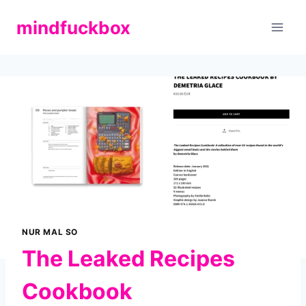
Zum
mindfuckbox
Inhalt
springen
NUR MAL SO
The Leaked Recipes
Cookbook