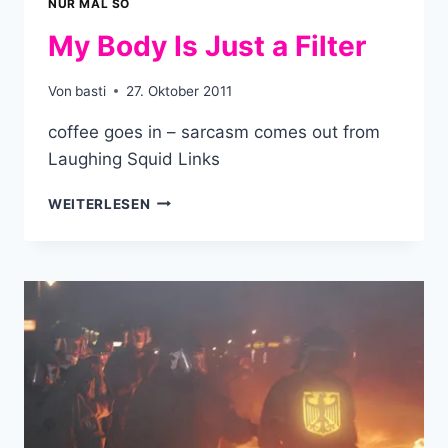
NUR MAL SO
My Body Is Just a Filter
Von
basti
27. Oktober 2011
coffee goes in – sarcasm comes out from
Laughing Squid Links
MY
WEITERLESEN
BODY
IS
JUST
A
FILTER