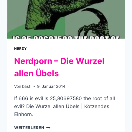
NERDY
Nerdporn – Die Wurzel
allen Übels
Von
basti
9. Januar 2014
If 666 is evil Is 25,80697580 the root of all
evil? Die Wurzel allen Übels | Kotzendes
Einhorn.
NERDPORN
WEITERLESEN