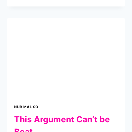
–
DIE
WURZEL
ALLEN
ÜBELS
NUR MAL SO
This Argument Can’t be
Beat