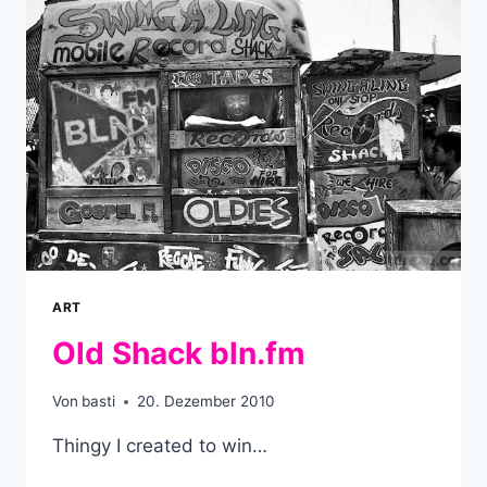
ART
Old Shack bln.fm
Von
basti
20. Dezember 2010
Thingy I created to win…