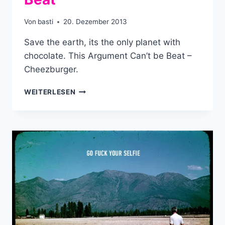
Von
basti
20. Dezember 2013
Save the earth, its the only planet with
chocolate. This Argument Can’t be Beat –
Cheezburger.
THIS
WEITERLESEN
ARGUMENT
CAN’T
BE
BEAT