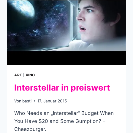
BEARDSLEY
ART
|
KINO
Interstellar in preiswert
Von
basti
17. Januar 2015
Who Needs an „Interstellar“ Budget When
You Have $20 and Some Gumption? –
Cheezburger.