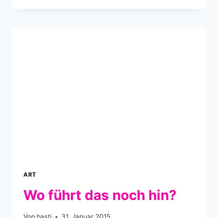
BAHNWAGON
ZU
BEMALEN
DAUERT
EINEN
BAHNHOF
LANG
ART
Wo führt das noch hin?
Von
basti
31. Januar 2015