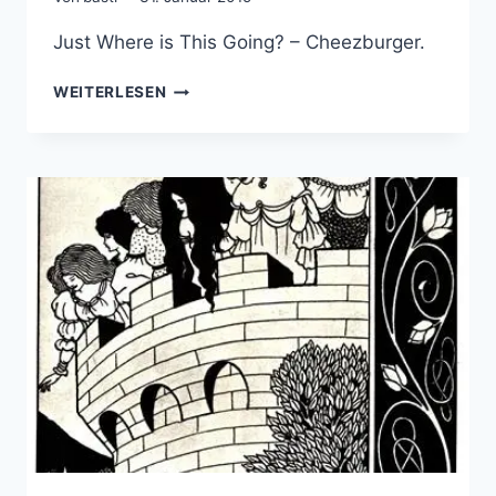
Just Where is This Going? – Cheezburger.
WO
WEITERLESEN
FÜHRT
DAS
NOCH
HIN?