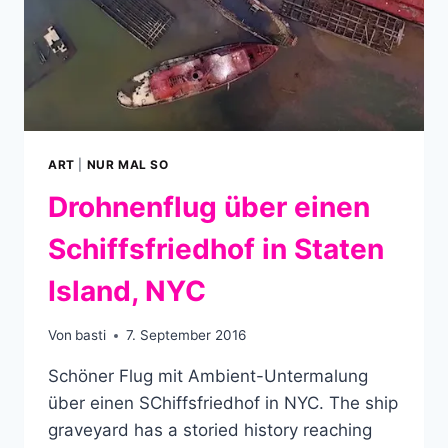
ART
|
NUR MAL SO
Drohnenflug über einen
Schiffsfriedhof in Staten
Island, NYC
Von
basti
7. September 2016
Schöner Flug mit Ambient-Untermalung
über einen SChiffsfriedhof in NYC. The ship
graveyard has a storied history reaching