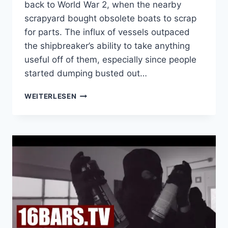
back to World War 2, when the nearby
scrapyard bought obsolete boats to scrap
for parts. The influx of vessels outpaced
the shipbreaker’s ability to take anything
useful off of them, especially since people
started dumping busted out…
DROHNENFLUG
WEITERLESEN
ÜBER
EINEN
SCHIFFSFRIEDHOF
IN
STATEN
ISLAND,
NYC