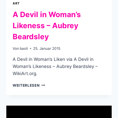
ART
A Devil in Woman’s
Likeness – Aubrey
Beardsley
Von
basti
25. Januar 2015
A Devil in Woman’s Liken via A Devil in
Woman’s Likeness – Aubrey Beardsley –
WikiArt.org.
A
WEITERLESEN
DEVIL
IN
WOMAN’S
LIKENESS
–
AUBREY