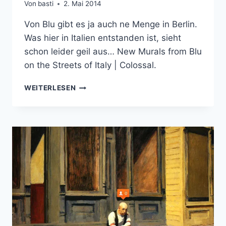
Von
basti
2. Mai 2014
Von Blu gibt es ja auch ne Menge in Berlin.
Was hier in Italien entstanden ist, sieht
schon leider geil aus… New Murals from Blu
on the Streets of Italy | Colossal.
NEW
WEITERLESEN
MURALS
FROM
BLU
ON
THE
STREETS
OF
ITALY