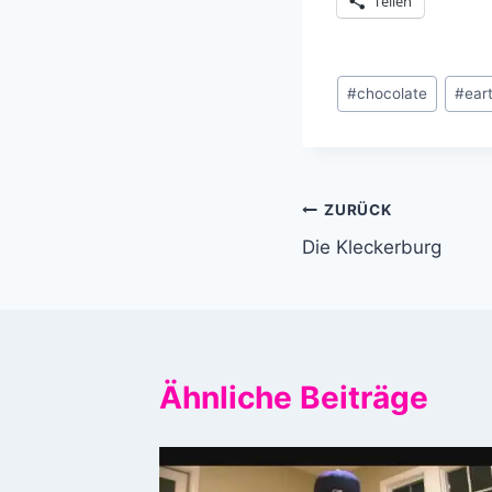
Teilen
Schlagworte:
#
chocolate
#
ear
Beitragsnavi
ZURÜCK
Die Kleckerburg
Ähnliche Beiträge