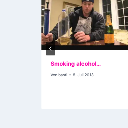
 Troupe
Smoking alcohol…
ned
Von
basti
8. Juli 2013
Tops