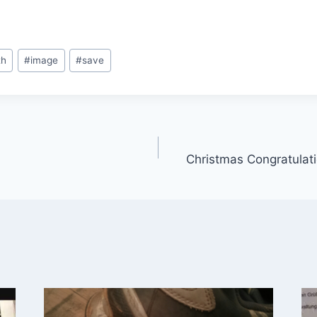
th
#
image
#
save
gation
Christmas Congratulat