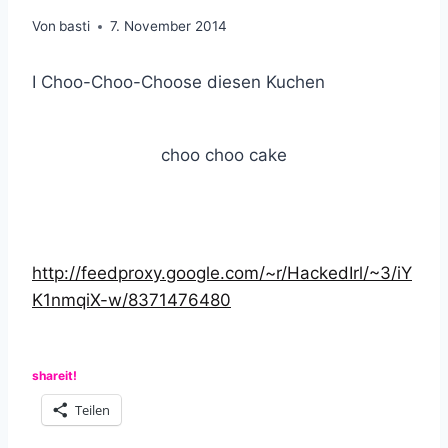
Von
basti
7. November 2014
I Choo-Choo-Choose diesen Kuchen
choo choo cake
http://feedproxy.google.com/~r/HackedIrl/~3/iY
K1nmqiX-w/8371476480
shareit!
Teilen