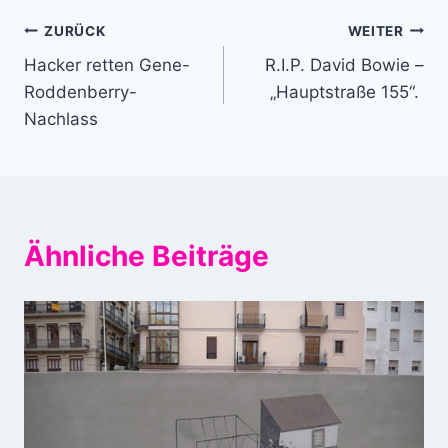
Beitragsnavigation
ZURÜCK
WEITER
Hacker retten Gene-
R.I.P. David Bowie –
Roddenberry-
„Hauptstraße 155“.
Nachlass
Ähnliche Beiträge