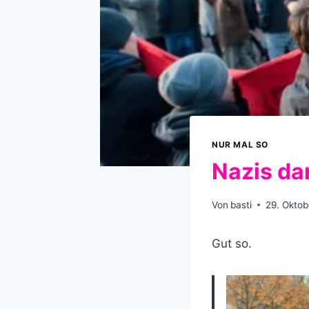
NUR MAL SO
Nazis da
Von
basti
29. Oktob
Gut so.