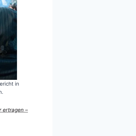
richt in
n.
r ertragen –