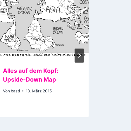
Alles auf dem Kopf:
Dating:
Upside-Down Map
Your B
Bolted
Von
basti
18. März 2015
Von
basti