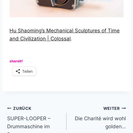
Hu Shaoming’s Mechanical Sculptures of Time
and Civilization | Colossal
.
shareit!
Teilen
Beitragsnavigation
ZURÜCK
WEITER
SUPER-LOOPER –
Die Charité wird wohl
Drummaschine im
golden…