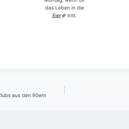
das Leben in die
Eier
tritt.
gation
Clubs aus den 90ern