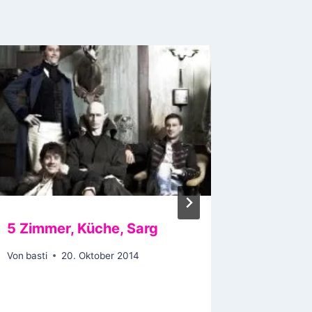
5 Zimmer, Küche, Sarg
Respec
Von
basti
20. Oktober 2014
Von
basti