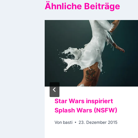
Ähnliche Beiträge
ockey
Star Wars inspiriert
Splash Wars (NSFW)
Von
basti
23. Dezember 2015