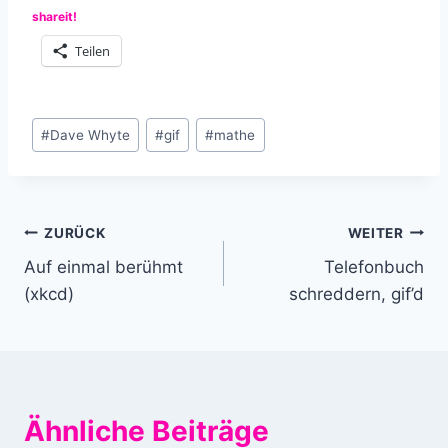
shareit!
Teilen
Schlagworte:
#
Dave Whyte
#
gif
#
mathe
Beitragsnavigation
ZURÜCK
WEITER
Auf einmal berühmt
Telefonbuch
(xkcd)
schreddern, gif’d
Ähnliche Beiträge