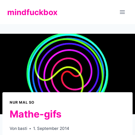
Zum
mindfuckbox
Inhalt
springen
NUR MAL SO
Mathe-gifs
Von
basti
1. September 2014