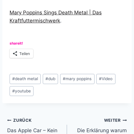
Mary Poppins Sings Death Metal | Das
Kraftfuttermischwerk
.
shareit!
Teilen
Schlagworte:
#
death metal
#
dub
#
mary poppins
#
Video
#
youtube
Beitragsnavigation
ZURÜCK
WEITER
Das Apple Car – Kein
Die Erklärung warum