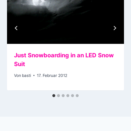
Just Snowboarding in an LED Snow
Suit
Von
basti
17. Februar 2012