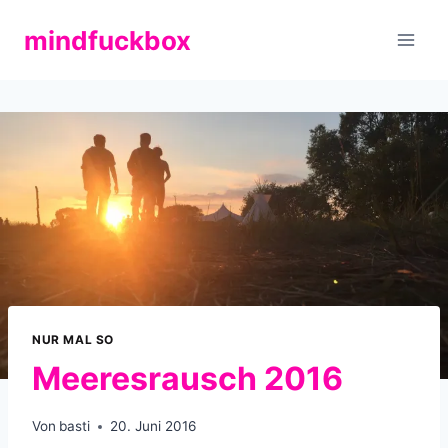
Zum
mindfuckbox
Inhalt
springen
NUR MAL SO
Meeresrausch 2016
Von
basti
20. Juni 2016