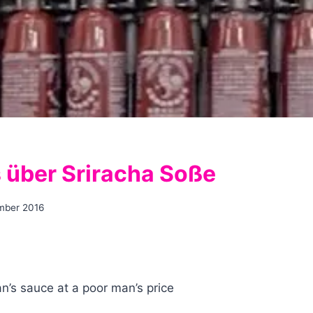
 über Sriracha Soße
ember 2016
n’s sauce at a poor man’s price