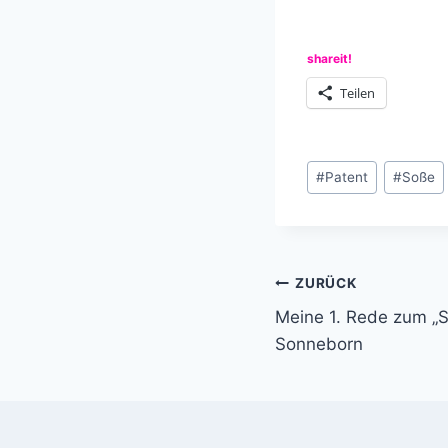
shareit!
Teilen
Schlagworte:
#
Patent
#
Soße
Beitragsnavi
ZURÜCK
Meine 1. Rede zum „S
Sonneborn