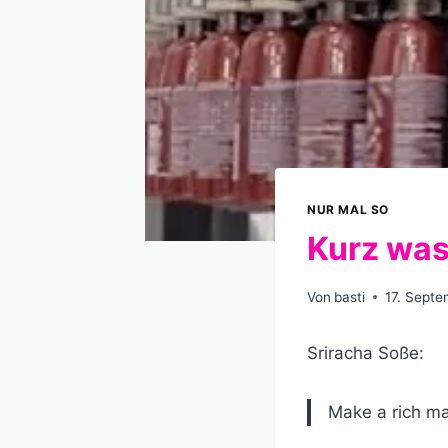
NUR MAL SO
Kurz was
Von
basti
17. Sept
Sriracha Soße:
Make a rich ma