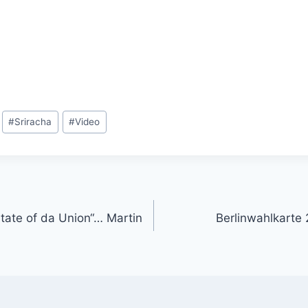
#
Sriracha
#
Video
gation
tate of da Union“… Martin
Berlinwahlkarte