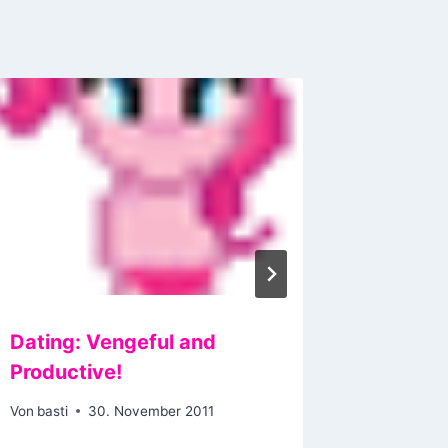
Dating: Vengeful and
Nie wie
Productive!
Babys
Von
basti
30. November 2011
Von
basti