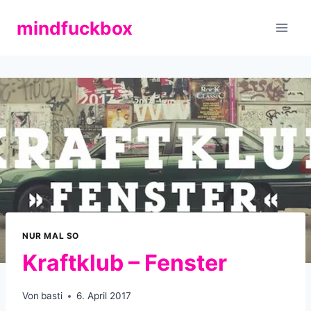
Zum
mindfuckbox
Inhalt
springen
NUR MAL SO
Kraftklub – Fenster
Von
basti
6. April 2017